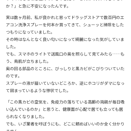
か？」と急に不安になったんです。
実は数ヶ月前、私が良かれと思ってドラッグストアで数百円のエ
アコン洗浄スプレーを何本か買ってきて、シューッと掃除をした
つもりになっていました。
その時はなんとなく良い匂いになって綺麗になった気がしていま
した。
でも、スマホのライトで送風口の奥を照らして見てみたら……も
う、鳥肌が立ちました。
奥の回る部品のところに、びっしりと黒カビがこびりついていた
のです。
スプレーの液が届いていないどころか、逆にホコリがダマになっ
て固まっているような惨状でした。
「この黒カビの空気を、免疫力の落ちている高齢の両親が毎日吸
い込んでいるのか」と思うと、健康面が心配で居ても立っても居
られなくなりました。
でも、いざ業者を呼ぼうにも、どこに頼めばいいのか全く分かり
ません。