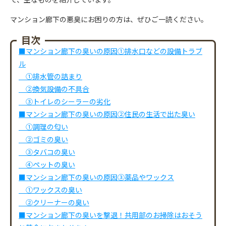
マンション廊下の悪臭にお困りの方は、ぜひご一読ください。
目次
■マンション廊下の臭いの原因①排水口などの設備トラブ
ル
①排水管の詰まり
②換気設備の不具合
③トイレのシーラーの劣化
■マンション廊下の臭いの原因②住民の生活で出た臭い
①調理の匂い
②ゴミの臭い
③タバコの臭い
④ペットの臭い
■マンション廊下の臭いの原因③薬品やワックス
①ワックスの臭い
②クリーナーの臭い
■マンション廊下の臭いを撃退！共用部のお掃除はおそう