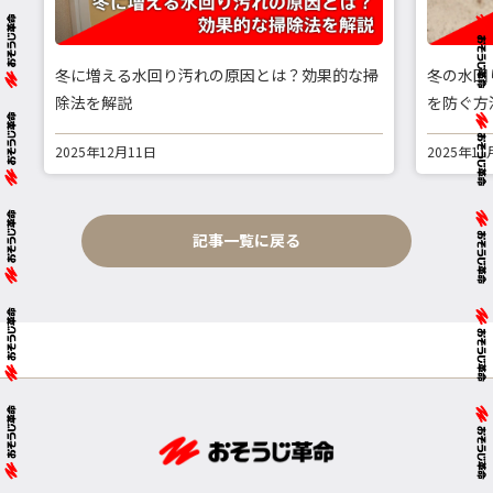
冬に増える水回り汚れの原因とは？効果的な掃
冬の水回
除法を解説
を防ぐ方
2025年12月11日
2025年11
記事一覧に戻る