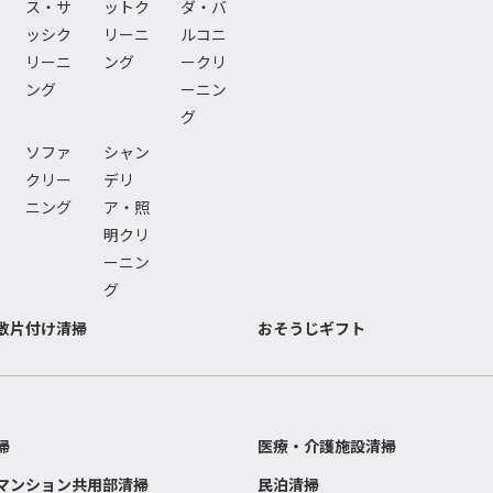
ス・サ
ットク
ダ・バ
ッシク
リーニ
ルコニ
リーニ
ング
ークリ
ング
ーニン
グ
ソファ
シャン
クリー
デリ
ニング
ア・照
明クリ
ーニン
グ
敷片付け清掃
おそうじギフト
掃
医療・介護施設清掃
マンション共用部清掃
民泊清掃