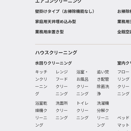
エアコンクリーニング
壁掛けタイプ（お掃除機能なし）
お掃除
家庭用天井埋め込み型
業務用
業務用床置き型
全館空
ハウスクリーニング
水回りクリーニング
室内ク
キッチ
レンジ
浴室・
追い焚
フロー
ンクリ
フード
お風呂
き配管
リング
ーニン
クリー
クリー
除菌洗
クリー
グ
ニング
ニング
浄
ニング
浴室乾
洗面所
トイレ
洗濯機
燥機ク
クリー
クリー
分解ク
リーニ
ニング
ニング
リーニ
ベッド
ング
ング
マット