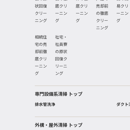
状回復
底クリ
底クリ
売却前
易クリ
クリー
ーニン
ーニン
の徹底
ーニン
ニング
グ
グ
クリー
グ
ニング
相続住
社宅・
宅の売
社員寮
却前徹
の原状
底クリ
回復ク
ーニン
リーニ
グ
ング
専門設備系清掃 トップ
排水管洗浄
ダクト
外構・屋外清掃 トップ