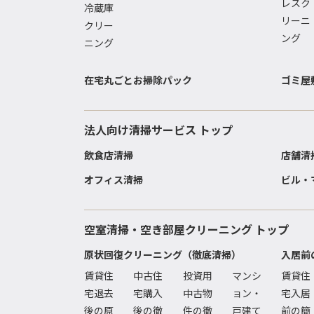
レスク
冷蔵庫
リーニ
クリー
ング
ニング
在宅丸ごとお掃除パック
ゴミ屋
法人向け清掃サービス トップ
飲食店清掃
店舗清
オフィス清掃
ビル・
空室清掃・空き部屋クリーニング トップ
原状回復クリーニング（徹底清掃）
入居前
賃貸住
中古住
投資用
マンシ
賃貸住
宅退去
宅購入
中古物
ョン・
宅入居
後の原
後の徹
件の徹
戸建て
前の簡