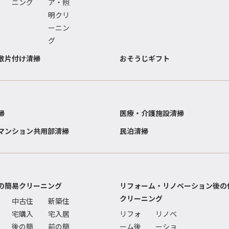
ニング
ア・照
明クリ
ーニン
グ
敷片付け清掃
おそうじギフト
掃
医療・介護施設清掃
マンション共用部清掃
民泊清掃
の簡易クリーニング
リフォーム・リノベーション後の
クリーニング
中古住
新築住
宅購入
宅入居
リフォ
リノベ
後の簡
前の簡
ーム後
ーショ