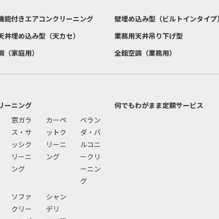
機能付きエアコンクリーニング
壁埋め込み型（ビルトインタイプ
天井埋め込み型（天カセ）
業務用天井吊り下げ型
調（家庭用）
全館空調（業務用）
リーニング
何でもわがまま定額サービス
窓ガラ
カーペ
ベラン
ス・サ
ットク
ダ・バ
ッシク
リーニ
ルコニ
リーニ
ング
ークリ
ング
ーニン
グ
ソファ
シャン
クリー
デリ