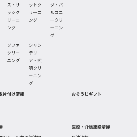
ス・サ
ットク
ダ・バ
ッシク
リーニ
ルコニ
リーニ
ング
ークリ
ング
ーニン
グ
ソファ
シャン
クリー
デリ
ニング
ア・照
明クリ
ーニン
グ
敷片付け清掃
おそうじギフト
掃
医療・介護施設清掃