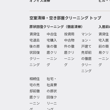
オフィス清掃
ビル・
空室清掃・空き部屋クリーニング トップ
原状回復クリーニング（徹底清掃）
入居前
賃貸住
中古住
投資用
マンシ
賃貸住
宅退去
宅購入
中古物
ョン・
宅入居
後の原
後の徹
件の徹
戸建て
前の簡
状回復
底クリ
底クリ
売却前
易クリ
クリー
ーニン
ーニン
の徹底
ーニン
ニング
グ
グ
クリー
グ
ニング
相続住
社宅・
宅の売
社員寮
却前徹
の原状
底クリ
回復ク
ーニン
リーニ
グ
ング