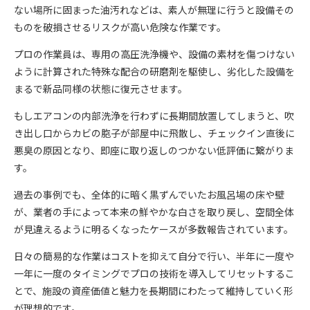
ない場所に固まった油汚れなどは、素人が無理に行うと設備その
ものを破損させるリスクが高い危険な作業です。
プロの作業員は、専用の高圧洗浄機や、設備の素材を傷つけない
ように計算された特殊な配合の研磨剤を駆使し、劣化した設備を
まるで新品同様の状態に復元させます。
もしエアコンの内部洗浄を行わずに長期間放置してしまうと、吹
き出し口からカビの胞子が部屋中に飛散し、チェックイン直後に
悪臭の原因となり、即座に取り返しのつかない低評価に繋がりま
す。
過去の事例でも、全体的に暗く黒ずんでいたお風呂場の床や壁
が、業者の手によって本来の鮮やかな白さを取り戻し、空間全体
が見違えるように明るくなったケースが多数報告されています。
日々の簡易的な作業はコストを抑えて自分で行い、半年に一度や
一年に一度のタイミングでプロの技術を導入してリセットするこ
とで、施設の資産価値と魅力を長期間にわたって維持していく形
が理想的です。