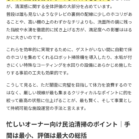
が、清潔感に関する全体評価の大部分を占めています。
普段は誰も見ないようなテレビの裏側の配線に少しのホコリがあ
ることや、高い棚の上のわずかなチリよりも、洗面所の鏡に残っ
た指紋や水滴を徹底的に拭き上げる方が、満足度への影響ははる
かに大きいのです。
これらを効率的に実現するために、ゲストがいない間に自動で床
のホコリを集めてくれるロボット掃除機を導入したり、水垢が付
きにくい特殊なコーティングを水回りの設備にあらかじめ施した
りする事前の工夫も効果的です。
こうして見ると、ただ闇雲に完璧を目指して体力を浪費するので
はなく、厳しい視線が最も集まるクリティカルなポイントに的を
絞って最高の状態に仕上げることが、最も賢く、そして事業とし
て持続可能な施設運営の手法と言えます。
忙しいオーナー向け民泊清掃のポイント｜手
間は最小、評価は最大の総括