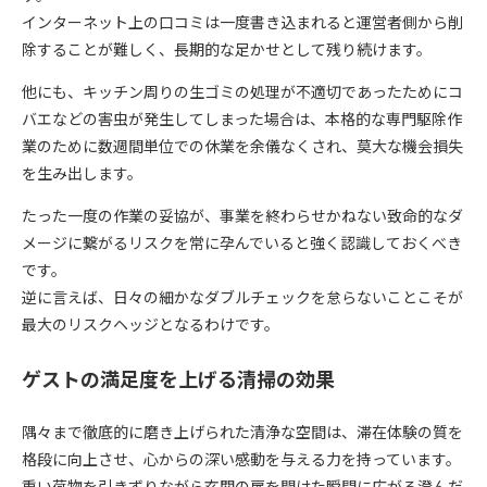
インターネット上の口コミは一度書き込まれると運営者側から削
除することが難しく、長期的な足かせとして残り続けます。
他にも、キッチン周りの生ゴミの処理が不適切であったためにコ
バエなどの害虫が発生してしまった場合は、本格的な専門駆除作
業のために数週間単位での休業を余儀なくされ、莫大な機会損失
を生み出します。
たった一度の作業の妥協が、事業を終わらせかねない致命的なダ
メージに繋がるリスクを常に孕んでいると強く認識しておくべき
です。
逆に言えば、日々の細かなダブルチェックを怠らないことこそが
最大のリスクヘッジとなるわけです。
ゲストの満足度を上げる清掃の効果
隅々まで徹底的に磨き上げられた清浄な空間は、滞在体験の質を
格段に向上させ、心からの深い感動を与える力を持っています。
重い荷物を引きずりながら玄関の扉を開けた瞬間に広がる澄んだ