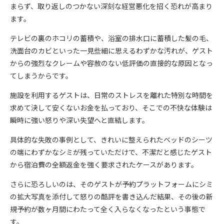
まらず、取り返しのつかない深刻な経営悪化を招く恐れが高まり
ます。
テレビの裏のホコリの蓄積や、浴室の排水口に蓄積した髪の毛、
洗面台のカビといった一見些細に思えるわずかな汚れが、ゲスト
からの強烈なクレームや容赦のない低評価の直接的な原因となっ
てしまうからです。
施設を利用するゲストは、日常のストレスを離れた特別な時間を
求めて決して安くないお金を払っており、そこでの不快な体験は
瞬時に強い怒りや深い失望へと直結します。
具体的な失敗の事例として、きれいに整えられたベッドのシーツ
の端にわずかなシミが残っていただけで、不潔だと感じたゲスト
から宿泊費の全額返金を強く要求されたケースがあります。
さらに恐ろしいのは、そのゲストが予約プラットフォームにシミ
の拡大写真を添付して怒りの酷評を書き込んだ結果、その後の新
規予約が数ヶ月間にわたって全く入らなくなったという事態で
す。