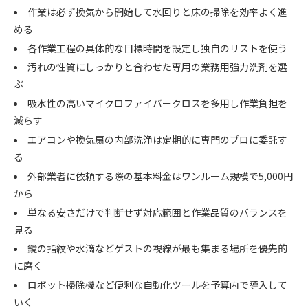
作業は必ず換気から開始して水回りと床の掃除を効率よく進
める
各作業工程の具体的な目標時間を設定し独自のリストを使う
汚れの性質にしっかりと合わせた専用の業務用強力洗剤を選
ぶ
吸水性の高いマイクロファイバークロスを多用し作業負担を
減らす
エアコンや換気扇の内部洗浄は定期的に専門のプロに委託す
る
外部業者に依頼する際の基本料金はワンルーム規模で5,000円
から
単なる安さだけで判断せず対応範囲と作業品質のバランスを
見る
鏡の指紋や水滴などゲストの視線が最も集まる場所を優先的
に磨く
ロボット掃除機など便利な自動化ツールを予算内で導入して
いく