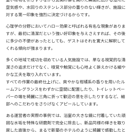
空気感や、水回りのステンレス部分の曇りのない輝きが、施設に
対する第一印象を強烈に決定づけるからです。
心理学の分野においてハロー効果と呼ばれる有名な現象がありま
すが、最初に清潔だという強い好印象を与えさえすれば、その後
に多少の不便があったとしても、ゲストはそれを寛大に解釈して
くれる傾向が強まります。
多くの地域で成功を収めている人気施設では、単なる視覚的な清
潔さの追求だけでなく、嗅覚や触覚にも心地よく訴えかける細や
かな工夫を取り入れています。
すべての作業の最終仕上げに、爽やかな柑橘系の香りを用いたル
ームフレグランスをわずかに空間に配置したり、トイレットペー
パーの端を綺麗に三角に折って歓迎の意を示したりするなど、細
部へのこだわりをさりげなくアピールしています。
ある運営者の実際の事例では、浴室の大きな鏡に付着していた頑
固な水垢を特殊な研磨剤で完全に除去し、新品同様の輝きを取り
戻した直後から、まるで新築のホテルのように綺麗で感動したと