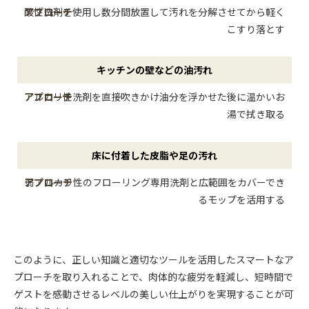
れ
酸性洗剤を使用し数分間放置して汚れを分解させてから軽く
の
こすり落とす
種
類
キッチンの壁などの油汚れ
推
アルカリ性洗剤を直接吹きかけ油分を浮かせた後に温かいお
奨
湯で拭き取る
さ
れ
る
床に付着した皮脂や足の汚れ
具
弱アルカリ性のフローリング専用洗剤と広範囲をカバーでき
体
るモップを活用する
的
な
ア
プ
このように、正しい知識と適切なツールを活用したスマートなア
ロ
プローチを取り入れることで、肉体的な疲労を軽減し、短時間で
ー
ゲストを感動させるレベルの美しい仕上がりを実現することが可
チ