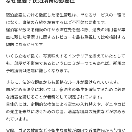
なぜ重要？民泊清掃の必要性
宿泊施設における徹底した衛生管理は、単なるサービスの一環で
はなく、事業の存続を左右するほど不可欠な要素です。
宿泊客が数ある施設の中から滞在先を選ぶ際、過去の利用者が率
直に残した清潔さに関するレビューを最も重視して比較検討する
傾向にあるからです。
いくら立地が良く、写真映えするインテリアを揃えていたとして
も、部屋が不衛生であるという口コミが一つでもあれば、新規の
予約獲得は途端に難しくなります。
さらに、法的な観点からも厳格なルールが設けられています。
国が定める法令においては、宿泊者の衛生を確保するために必要
な措置を講じることが義務として規定されています。
具体的には、定期的な換気による空気の入れ替えや、ダニやカビ
の発生を未然に防ぐための除湿、清潔な寝具の提供などが求めら
れています。
実際、ゴミの放置など不衛生な環境が原因で近隣住民から苦情が