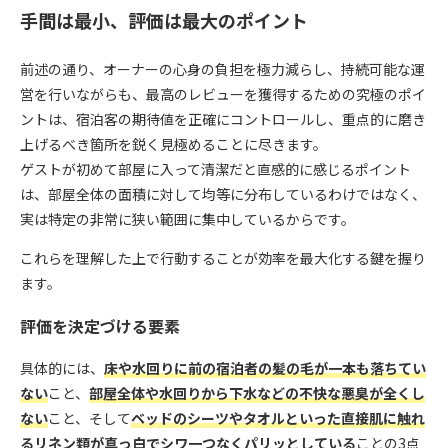
手間は最小、評価は最大のポイント
前述の通り、オーナーの心身の負担を極力減らし、持続可能な運
営を行いながらも、最高のレビューを獲得するための究極のポイ
ントは、宿泊客の期待値を正確にコントロールし、重点的に磨き
上げるべき箇所を鋭く見極めることに尽きます。
ゲストが初めて部屋に入って清潔だと直感的に感じるポイント
は、部屋全体の面積に対して均等に分布しているわけではなく、
実は特定の非常に狭い範囲に集中しているからです。
これらを理解した上で行動することが効率を最大化する鍵を握り
ます。
評価を決定づける要素
具体的には、
床や水回りに前の宿泊者の髪の毛が一本も落ちてい
ない
こと、
部屋全体や水回りから下水などの不快な悪臭が全くし
ない
こと、そして
ベッドのシーツやタオルといった直接肌に触れ
るリネン類が真っ白でシワ一つなくパリッとしている
ことの3点