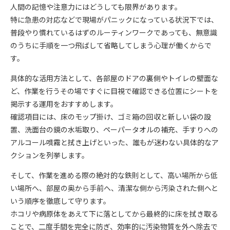
人間の記憶や注意力にはどうしても限界があります。
特に急患の対応などで現場がパニックになっている状況下では、
普段やり慣れているはずのルーティンワークであっても、無意識
のうちに手順を一つ飛ばして省略してしまう心理が働くからで
す。
具体的な活用方法として、各部屋のドアの裏側やトイレの壁面な
ど、作業を行うその場ですぐに目視で確認できる位置にシートを
掲示する運用をおすすめします。
確認項目には、床のモップ掛け、ゴミ箱の回収と新しい袋の設
置、洗面台の鏡の水垢取り、ペーパータオルの補充、手すりへの
アルコール噴霧と拭き上げといった、誰もが迷わない具体的なア
クションを列挙します。
そして、作業を進める際の絶対的な鉄則として、高い場所から低
い場所へ、部屋の奥から手前へ、清潔な側から汚染された側へと
いう順序を徹底して守ります。
ホコリや病原体をあえて下に落としてから最終的に床を拭き取る
ことで、二度手間を完全に防ぎ、効率的に汚染物質を外へ除去で