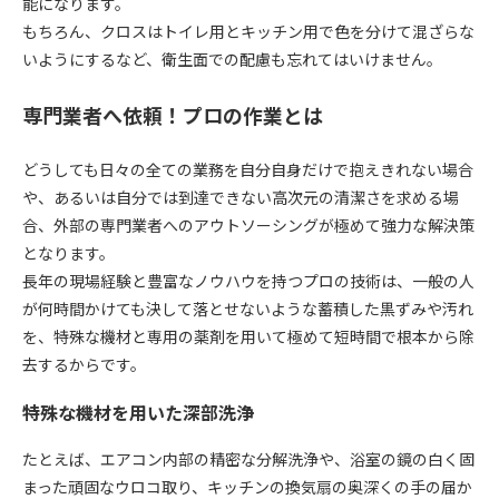
能になります。
もちろん、クロスはトイレ用とキッチン用で色を分けて混ざらな
いようにするなど、衛生面での配慮も忘れてはいけません。
専門業者へ依頼！プロの作業とは
どうしても日々の全ての業務を自分自身だけで抱えきれない場合
や、あるいは自分では到達できない高次元の清潔さを求める場
合、外部の専門業者へのアウトソーシングが極めて強力な解決策
となります。
長年の現場経験と豊富なノウハウを持つプロの技術は、一般の人
が何時間かけても決して落とせないような蓄積した黒ずみや汚れ
を、特殊な機材と専用の薬剤を用いて極めて短時間で根本から除
去するからです。
特殊な機材を用いた深部洗浄
たとえば、エアコン内部の精密な分解洗浄や、浴室の鏡の白く固
まった頑固なウロコ取り、キッチンの換気扇の奥深くの手の届か