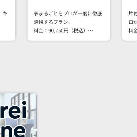
にキ
家まるごとをプロが一度に徹底
片
清掃するプラン。
ロ
料金：90,750円（税込）～
料