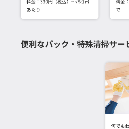
料金：330円（税込）～/※1㎡
料金：
あたり
で
便利なパック・特殊清掃サー
何でも