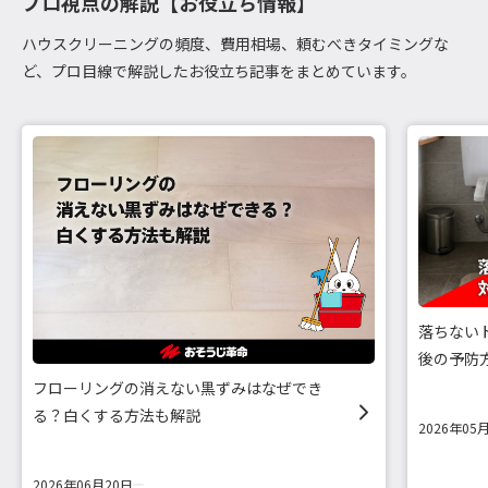
プロ視点の解説【お役立ち情報】
ハウスクリーニングの頻度、費用相場、頼むべきタイミングな
ど、プロ目線で解説したお役立ち記事をまとめています。
落ちない
後の予防
フローリングの消えない黒ずみはなぜでき
る？白くする方法も解説
2026年05
2026年06月20日