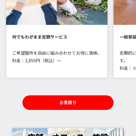
何でもわがまま定額サービス
一般家
ご希望箇所を自由に組み合わせてお得に清掃。
定期的
料金：3,850円（税込）～
す。
料金：
お見積り