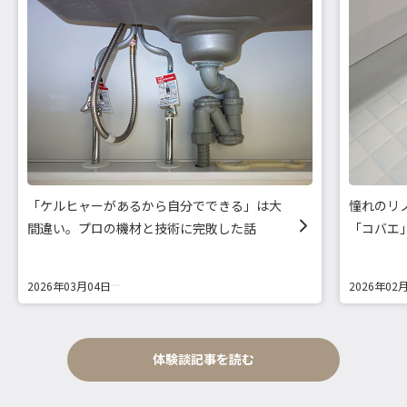
「ケルヒャーがあるから自分でできる」は大
憧れのリ
間違い。プロの機材と技術に完敗した話
「コバエ
2026年03月04日
2026年02
体験談記事を読む