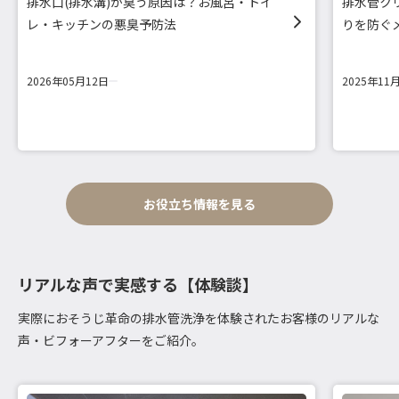
排水口(排水溝)が臭う原因は？お風呂・トイ
排水管ク
レ・キッチンの悪臭予防法
りを防ぐ
2026年05月12日
2025年11
お役立ち情報を見る
リアルな声で実感する【体験談】
実際におそうじ革命の排水管洗浄を体験されたお客様のリアルな
声・ビフォーアフターをご紹介。