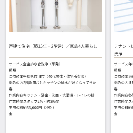
戸建て住宅（築15年・2階建）／家族4人暮らし
テナント
洗浄
サービス
全室排水管洗浄（単発）
サービス
年
種類
種類
ご依頼主
千葉県市川市（40代男性・住宅所有者）
ご依頼主
悩みの内
2階洗面台とキッチンの排水が遅くなってきた
悩みの内
容
容
作業内容
キッチン・浴室・洗面・洗濯機・トイレの排水口・トラップ洗浄
作業内容
作業時間
スタッフ2名・約3時間
作業時間
ス
実際の料
約33,000円（税込）
実際の料
約
金
金