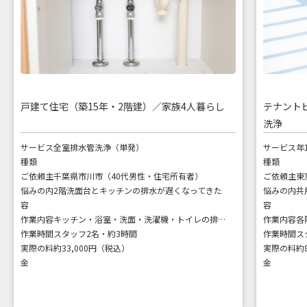
戸建て住宅（築15年・2階建）／家族4人暮らし
テナント
洗浄
サービス
全室排水管洗浄（単発）
サービス
年
種類
種類
ご依頼主
千葉県市川市（40代男性・住宅所有者）
ご依頼主
悩みの内
2階洗面台とキッチンの排水が遅くなってきた
悩みの内
容
容
作業内容
キッチン・浴室・洗面・洗濯機・トイレの排水口・トラップ洗浄
作業内容
作業時間
スタッフ2名・約3時間
作業時間
ス
実際の料
約33,000円（税込）
実際の料
約
金
金