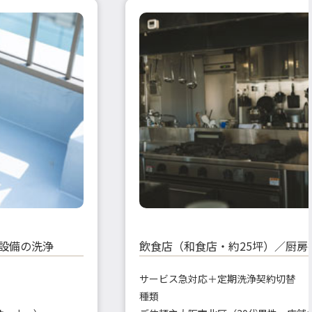
水設備の洗浄
飲食店（和食店・約25坪）／厨房
サービス
急対応＋定期洗浄契約切替
種類