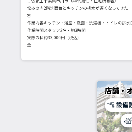
ご依頼主
千葉県市川市（40代男性・住宅所有者）
悩みの内
2階洗面台とキッチンの排水が遅くなってきた
容
作業内容
作業時間
スタッフ2名・約3時間
実際の料
約33,000円（税込）
金