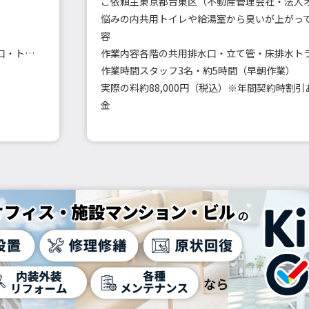
ご依頼主
東京都台東区（不動産管理会社・法人
悩みの内
容
キッチン・浴室・洗面・洗濯機・トイレの排水口・トラップ洗浄
作業内容
作業時間
スタッフ3名・約5時間（早朝作業）
実際の料
約88,000円（税込）※年間契約時割引
金