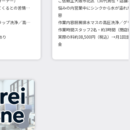
オーナー）
ご依頼主
大阪市北区（30代男性・店舗
共用トイレや給湯室から臭いが上がってくるとの苦情が増加
悩みの内
営業中にシンクから水が溢れ
容
各階の共用排水口・立て管・床排水トラップ洗浄／高圧洗浄車使用
作業内容
作業時間
スタッフ2名・約3時間（閉店
あり
実際の料
金