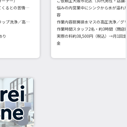
オーナー）
ご依頼主
大阪市北区（30代男性・店舗
共用トイレや給湯室から臭いが上がってくるとの苦情が増加
悩みの内
営業中にシンクから水が溢れ
容
各階の共用排水口・立て管・床排水トラップ洗浄／高圧洗浄車使用
作業内容
作業時間
スタッフ2名・約3時間（閉店
あり
実際の料
金