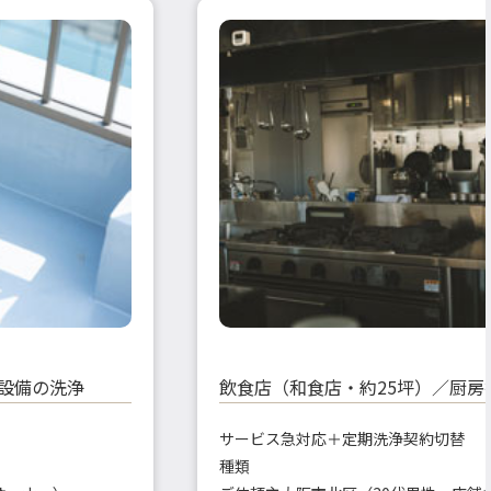
水設備の洗浄
飲食店（和食店・約25坪）／厨房
サービス
急対応＋定期洗浄契約切替
種類