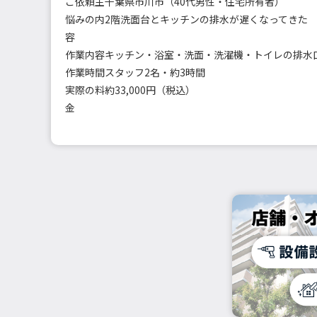
ご依頼主
千葉県市川市（40代男性・住宅所有者）
悩みの内
2階洗面台とキッチンの排水が遅くなってきた
容
作業内容
作業時間
スタッフ2名・約3時間
実際の料
約33,000円（税込）
金