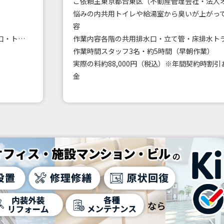
ご依頼主
東京都台東区（不動産管理会社・法人
悩みの内
容
キッチン・浴室・洗面・洗濯機・トイレの排水口・トラップ洗浄
作業内容
作業時間
スタッフ3名・約5時間（早朝作業）
実際の料
約88,000円（税込）※年間契約時割引
金