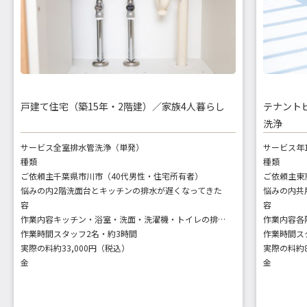
戸建て住宅（築15年・2階建）／家族4人暮らし
テナント
洗浄
サービス
全室排水管洗浄（単発）
サービス
年
種類
種類
ご依頼主
千葉県市川市（40代男性・住宅所有者）
ご依頼主
悩みの内
2階洗面台とキッチンの排水が遅くなってきた
悩みの内
容
容
作業内容
キッチン・浴室・洗面・洗濯機・トイレの排水口・トラップ洗浄
作業内容
作業時間
スタッフ2名・約3時間
作業時間
ス
実際の料
約33,000円（税込）
実際の料
約
金
金