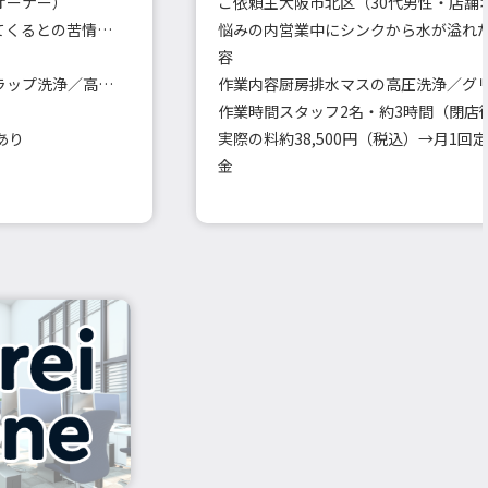
オーナー）
ご依頼主
大阪市北区（30代男性・店舗
共用トイレや給湯室から臭いが上がってくるとの苦情が増加
悩みの内
営業中にシンクから水が溢れ
容
各階の共用排水口・立て管・床排水トラップ洗浄／高圧洗浄車使用
作業内容
作業時間
スタッフ2名・約3時間（閉店
あり
実際の料
金