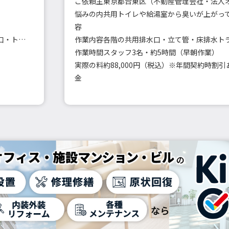
ご依頼主
東京都台東区（不動産管理会社・法人
悩みの内
容
キッチン・浴室・洗面・洗濯機・トイレの排水口・トラップ洗浄
作業内容
作業時間
スタッフ3名・約5時間（早朝作業）
実際の料
約88,000円（税込）※年間契約時割引
金