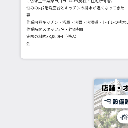
ご依頼主
千葉県市川市（40代男性・住宅所有者）
悩みの内
2階洗面台とキッチンの排水が遅くなってきた
容
作業内容
作業時間
スタッフ2名・約3時間
実際の料
約33,000円（税込）
金