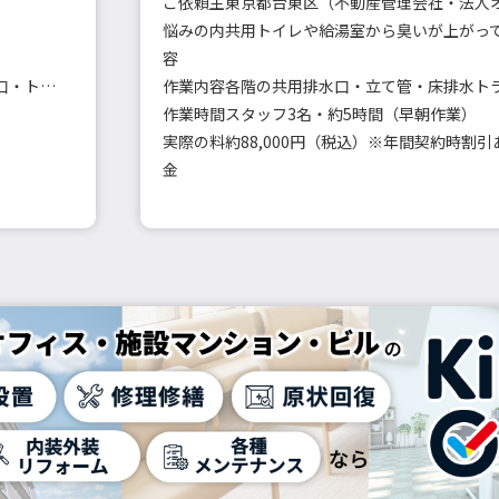
ご依頼主
東京都台東区（不動産管理会社・法人
悩みの内
容
キッチン・浴室・洗面・洗濯機・トイレの排水口・トラップ洗浄
作業内容
作業時間
スタッフ3名・約5時間（早朝作業）
実際の料
約88,000円（税込）※年間契約時割引
金