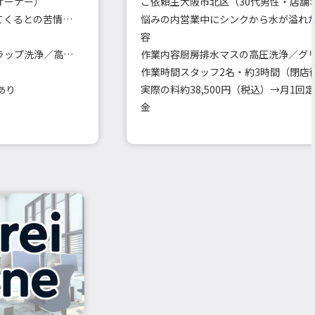
オーナー）
ご依頼主
大阪市北区（30代男性・店舗
共用トイレや給湯室から臭いが上がってくるとの苦情が増加
悩みの内
営業中にシンクから水が溢れ
容
各階の共用排水口・立て管・床排水トラップ洗浄／高圧洗浄車使用
作業内容
作業時間
スタッフ2名・約3時間（閉店
あり
実際の料
金