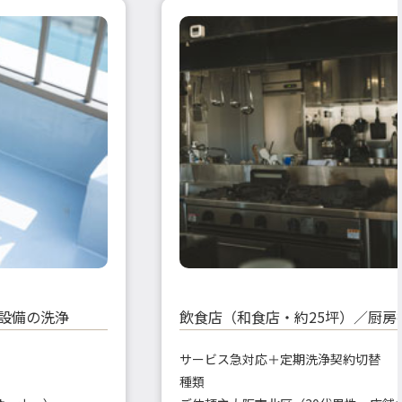
水設備の洗浄
飲食店（和食店・約25坪）／厨房
サービス
急対応＋定期洗浄契約切替
種類