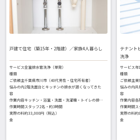
戸建て住宅（築15年・2階建）／家族4人暮らし
テナント
洗浄
サービス
全室排水管洗浄（単発）
サービス
年
種類
種類
ご依頼主
千葉県市川市（40代男性・住宅所有者）
ご依頼主
悩みの内
2階洗面台とキッチンの排水が遅くなってきた
悩みの内
容
容
作業内容
キッチン・浴室・洗面・洗濯機・トイレの排水口・トラップ洗浄
作業内容
作業時間
スタッフ2名・約3時間
作業時間
ス
実際の料
約33,000円（税込）
実際の料
約
金
金