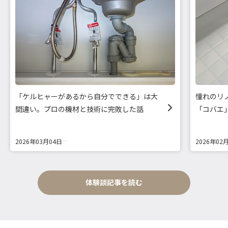
「ケルヒャーがあるから自分でできる」は大
憧れのリ
間違い。プロの機材と技術に完敗した話
「コバエ
2026年03月04日
2026年02
体験談記事を読む