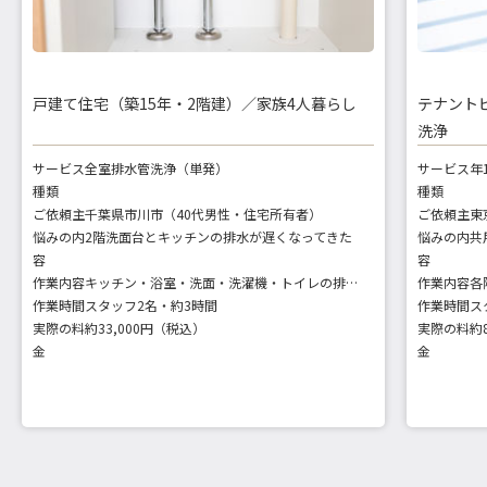
戸建て住宅（築15年・2階建）／家族4人暮らし
テナント
洗浄
サービス
全室排水管洗浄（単発）
サービス
年
種類
種類
ご依頼主
千葉県市川市（40代男性・住宅所有者）
ご依頼主
悩みの内
2階洗面台とキッチンの排水が遅くなってきた
悩みの内
容
容
作業内容
キッチン・浴室・洗面・洗濯機・トイレの排水口・トラップ洗浄
作業内容
作業時間
スタッフ2名・約3時間
作業時間
ス
実際の料
約33,000円（税込）
実際の料
約
金
金