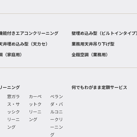
機能付きエアコンクリーニング
壁埋め込み型（ビルトインタイプ
天井埋め込み型（天カセ）
業務用天井吊り下げ型
調（家庭用）
全館空調（業務用）
リーニング
何でもわがまま定額サービス
窓ガラ
カーペ
ベラン
ス・サ
ットク
ダ・バ
ッシク
リーニ
ルコニ
リーニ
ング
ークリ
ング
ーニン
グ