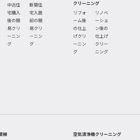
クリーニング
中古住
新築住
宅購入
宅入居
リフォ
リノベ
後の簡
前の簡
ーム後
ーショ
易クリ
易クリ
の仕上
ン後の
ーニン
ーニン
げクリ
仕上げ
グ
グ
ーニン
クリー
グ
ニング
清掃
空気清浄機クリーニング