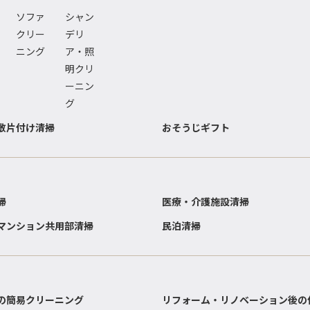
ソファ
シャン
クリー
デリ
ニング
ア・照
明クリ
ーニン
グ
敷片付け清掃
おそうじギフト
掃
医療・介護施設清掃
マンション共用部清掃
民泊清掃
の簡易クリーニング
リフォーム・リノベーション後の