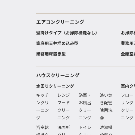
エアコンクリーニング
壁掛けタイプ（お掃除機能なし）
お掃除
家庭用天井埋め込み型
業務用
業務用床置き型
全館空
ハウスクリーニング
水回りクリーニング
室内ク
キッチ
レンジ
浴室・
追い焚
フロー
ンクリ
フード
お風呂
き配管
リング
ーニン
クリー
クリー
除菌洗
クリー
グ
ニング
ニング
浄
ニング
浴室乾
洗面所
トイレ
洗濯機
燥機ク
クリー
クリー
分解ク