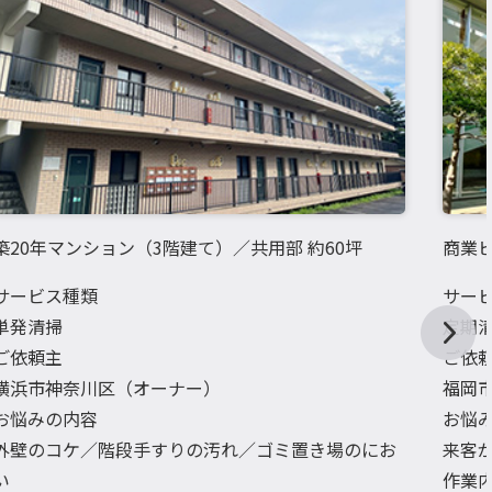
築20年マンション（3階建て）／共用部 約60坪
商業ビ
サービス種類
サー
単発清掃
定期
ご依頼主
ご依
横浜市神奈川区（オーナー）
福岡
お悩みの内容
お悩
外壁のコケ／階段手すりの汚れ／ゴミ置き場のにお
来客
い
作業