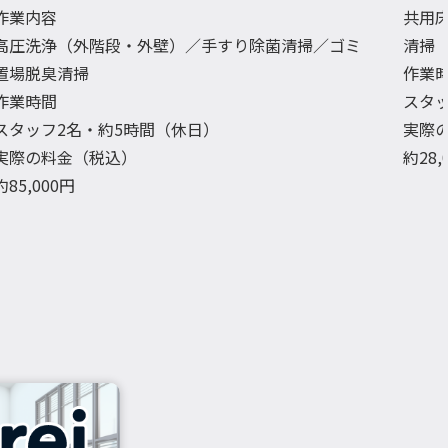
作業内容
共用
高圧洗浄（外階段・外壁）／手すり除菌清掃／ゴミ
清掃
置場脱臭清掃
作業
作業時間
スタ
スタッフ2名・約5時間（休日）
実際
実際の料金（税込）
約28
約85,000円