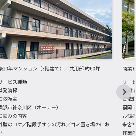
築20年マンション（3階建て）／共用部 約60坪
商業ビ
サービス種類
サー
単発清掃
定期
ご依頼主
ご依
横浜市神奈川区（オーナー）
福岡
お悩みの内容
お悩
外壁のコケ／階段手すりの汚れ／ゴミ置き場のにお
来客
い
作業