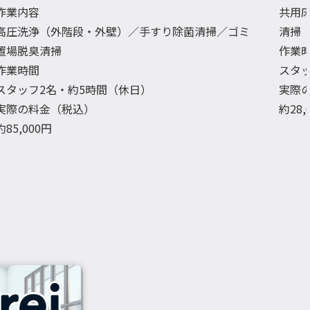
作業内容
共用
高圧洗浄（外階段・外壁）／手すり除菌清掃／ゴミ
清掃
置場脱臭清掃
作業
作業時間
スタ
スタッフ2名・約5時間（休日）
実際
実際の料金（税込）
約28
約85,000円