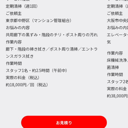
定期清掃（週1回）
定期清掃（
ご依頼主
ご依頼主
東京都中野区（マンション管理組合）
大阪市中央
お悩みの内容
お悩みの内
共用廊下の黒ずみ・階段のチリ・ポスト周りの汚れ
エレベータ
作業内容
気
廊下・階段の掃き拭き／ポスト周り清掃／エントラ
作業内容
ンスガラス拭き
床機械洗浄
作業時間
菌清掃
スタッフ1名・約2.5時間（午前中）
作業時間
実際の料金（税込）
スタッフ2
約18,000円／回（税込）
実際の料金
約38,00
お見積り