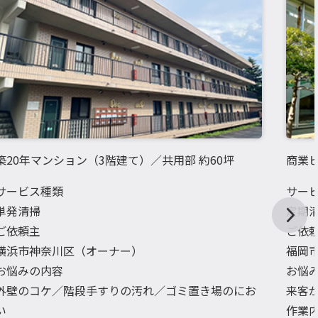
築20年マンション（3階建て）／共用部 約60坪
商業ビ
サービス種類
サー
単発清掃
定期
ご依頼主
ご依
横浜市神奈川区（オーナー）
福岡
お悩みの内容
お悩
外壁のコケ／階段手すりの汚れ／ゴミ置き場のにお
来客
い
作業