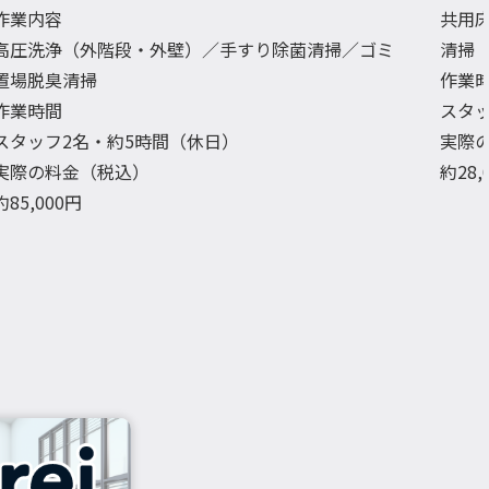
作業内容
共用
高圧洗浄（外階段・外壁）／手すり除菌清掃／ゴミ
清掃
置場脱臭清掃
作業
作業時間
スタ
スタッフ2名・約5時間（休日）
実際
実際の料金（税込）
約28
約85,000円