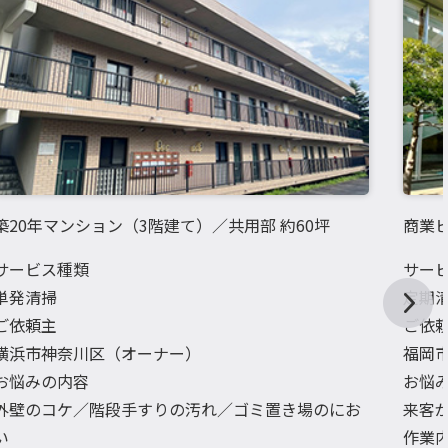
築20年マンション（3階建て）／共用部 約60坪
商業ビ
サービス種類
サー
単発清掃
定期
ご依頼主
ご依
横浜市神奈川区（オーナー）
福岡
お悩みの内容
お悩
外壁のコケ／階段手すりの汚れ／ゴミ置き場のにお
来客
い
作業