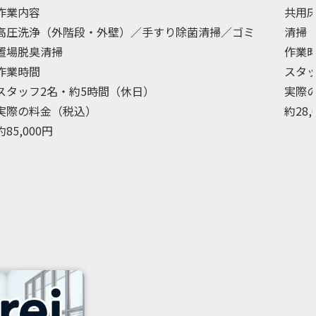
作業内容
共用
高圧洗浄（外階段・外壁）／手すり除菌清掃／ゴミ
清掃
置場脱臭清掃
作業
作業時間
スタ
スタッフ2名・約5時間（休日）
実際
実際の料金（税込）
約28
約85,000円