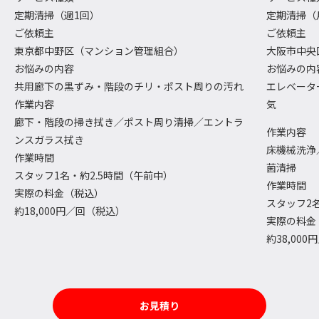
定期清掃（週1回）
定期清掃（
ご依頼主
ご依頼主
東京都中野区（マンション管理組合）
大阪市中央
お悩みの内容
お悩みの内
共用廊下の黒ずみ・階段のチリ・ポスト周りの汚れ
エレベータ
作業内容
気
廊下・階段の掃き拭き／ポスト周り清掃／エントラ
作業内容
ンスガラス拭き
床機械洗浄
作業時間
菌清掃
スタッフ1名・約2.5時間（午前中）
作業時間
実際の料金（税込）
スタッフ2
約18,000円／回（税込）
実際の料金
約38,00
お見積り