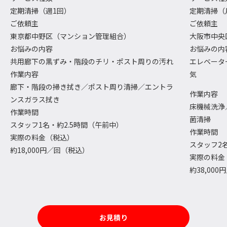
定期清掃（週1回）
定期清掃（
ご依頼主
ご依頼主
東京都中野区（マンション管理組合）
大阪市中央
お悩みの内容
お悩みの内
共用廊下の黒ずみ・階段のチリ・ポスト周りの汚れ
エレベータ
作業内容
気
廊下・階段の掃き拭き／ポスト周り清掃／エントラ
作業内容
ンスガラス拭き
床機械洗浄
作業時間
菌清掃
スタッフ1名・約2.5時間（午前中）
作業時間
実際の料金（税込）
スタッフ2
約18,000円／回（税込）
実際の料金
約38,00
お見積り