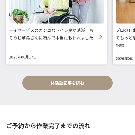
デイサービスのガンコなトイレ臭が消滅！お
プロの仕
そうじ革命さんに頼んで本当に救われました
てもっと
記録
2026年06月17日
2026年06
体験談記事を読む
ご予約から作業完了までの流れ