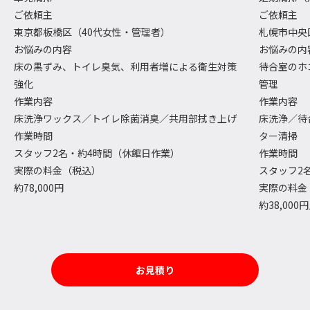
ご依頼主
ご依頼主
東京都板橋区（40代女性・管理者）
札幌市中央
お悩みの内容
お悩みの内
床の黒ずみ、トイレ臭気、利用者増による衛生対策
待合室のホ
強化
管理
作業内容
作業内容
床洗浄ワックス／トイレ除菌消臭／共用部拭き上げ
床洗浄／待
作業時間
ター清掃
スタッフ2名・約4時間（休館日作業）
作業時間
実際の料金（税込）
スタッフ2
約78,000円
実際の料金
約38,000
お見積り