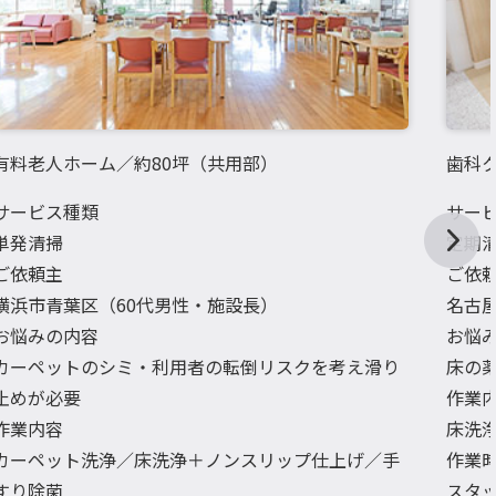
有料老人ホーム／約80坪（共用部）
歯科ク
サービス種類
サー
単発清掃
定期
ご依頼主
ご依
横浜市青葉区（60代男性・施設長）
名古
お悩みの内容
お悩
カーペットのシミ・利用者の転倒リスクを考え滑り
床の
止めが必要
作業
作業内容
床洗
カーペット洗浄／床洗浄＋ノンスリップ仕上げ／手
作業
すり除菌
スタッ