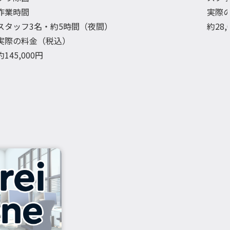
作業時間
実際
スタッフ3名・約5時間（夜間）
約28
実際の料金（税込）
約145,000円