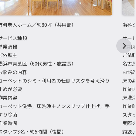
有料老人ホーム／約80坪（共用部）
歯科ク
サービス種類
サー
単発清掃
定期
ご依頼主
ご依
横浜市青葉区（60代男性・施設長）
名古
お悩みの内容
お悩
カーペットのシミ・利用者の転倒リスクを考え滑り
床の
止めが必要
作業
作業内容
床洗
カーペット洗浄／床洗浄＋ノンスリップ仕上げ／手
作業
すり除菌
スタッ
作業時間
実際
スタッフ3名・約5時間（夜間）
約28