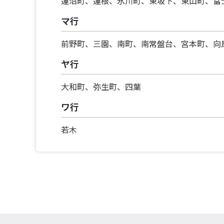
蓮沼町、蓮根、氷川町、東坂下、東山町、富
マ行
前野町、三園、南町、南常盤台、宮本町、向
ヤ行
大和町、弥生町、四葉
ワ行
若木