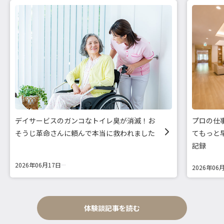
デイサービスのガンコなトイレ臭が消滅！お
プロの仕
そうじ革命さんに頼んで本当に救われました
てもっと
記録
2026年06月17日
2026年06
体験談記事を読む