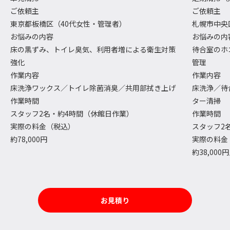
ご依頼主
ご依頼主
東京都板橋区（40代女性・管理者）
札幌市中央
お悩みの内容
お悩みの内
床の黒ずみ、トイレ臭気、利用者増による衛生対策
待合室のホ
強化
管理
作業内容
作業内容
床洗浄ワックス／トイレ除菌消臭／共用部拭き上げ
床洗浄／待
作業時間
ター清掃
スタッフ2名・約4時間（休館日作業）
作業時間
実際の料金（税込）
スタッフ2
約78,000円
実際の料金
約38,000
お見積り