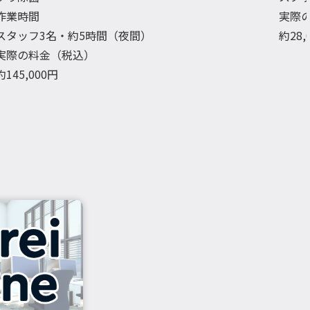
作業時間
実際
スタッフ3名・約5時間（夜間）
約28
実際の料金（税込）
約145,000円