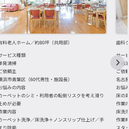
有料老人ホーム／約80坪（共用部）
歯科ク
サービス種類
サー
単発清掃
定期
ご依頼主
ご依
横浜市青葉区（60代男性・施設長）
名古
お悩みの内容
お悩
カーペットのシミ・利用者の転倒リスクを考え滑り
床の
止めが必要
作業
作業内容
床洗
カーペット洗浄／床洗浄＋ノンスリップ仕上げ／手
作業
すり除菌
スタッ