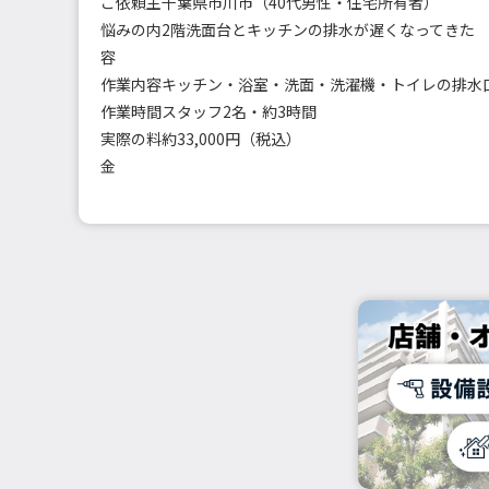
ご依頼主
千葉県市川市（40代男性・住宅所有者）
悩みの内
2階洗面台とキッチンの排水が遅くなってきた
容
作業内容
作業時間
スタッフ2名・約3時間
実際の料
約33,000円（税込）
金