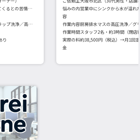
オーナー）
ご依頼主
大阪市北区（30代男性・店舗
共用トイレや給湯室から臭いが上がってくるとの苦情が増加
悩みの内
営業中にシンクから水が溢れ
容
各階の共用排水口・立て管・床排水トラップ洗浄／高圧洗浄車使用
作業内容
作業時間
スタッフ2名・約3時間（閉店
あり
実際の料
金