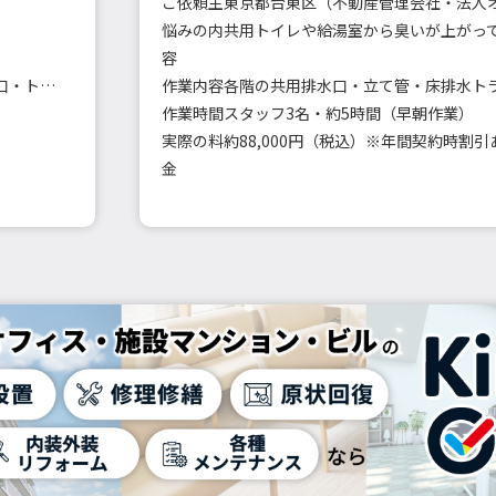
ご依頼主
東京都台東区（不動産管理会社・法人
悩みの内
容
キッチン・浴室・洗面・洗濯機・トイレの排水口・トラップ洗浄
作業内容
作業時間
スタッフ3名・約5時間（早朝作業）
実際の料
約88,000円（税込）※年間契約時割引
金