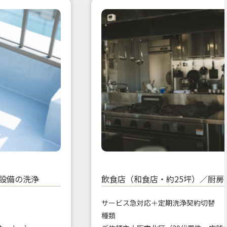
水設備の洗浄
飲食店（和食店・約25坪）／厨房
サービス
急対応＋定期洗浄契約切替
種類