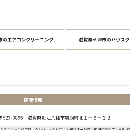
市のエアコンクリーニング
滋賀県草津市のハウスク
店舗情報
〒523-0896 滋賀県近江八幡市鷹飼町北１ー８ー１２
女性スタッフ対応可
クレジット払い可
電子マネー対応
夜間作業対応
早朝作