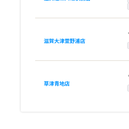
滋賀大津萱野浦店
草津青地店