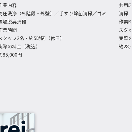
作業内容
共用
高圧洗浄（外階段・外壁）／手すり除菌清掃／ゴミ
清掃
置場脱臭清掃
作業
作業時間
スタ
スタッフ2名・約5時間（休日）
実際
実際の料金（税込）
約28
約85,000円