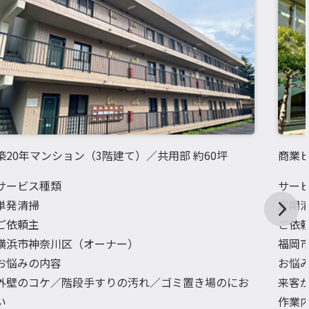
築20年マンション（3階建て）／共用部 約60坪
商業ビ
サービス種類
サー
単発清掃
定期
ご依頼主
ご依
横浜市神奈川区（オーナー）
福岡
お悩みの内容
お悩
外壁のコケ／階段手すりの汚れ／ゴミ置き場のにお
来客
い
作業