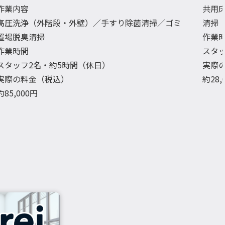
作業内容
共用
高圧洗浄（外階段・外壁）／手すり除菌清掃／ゴミ
清掃
置場脱臭清掃
作業
作業時間
スタ
スタッフ2名・約5時間（休日）
実際
実際の料金（税込）
約28
約85,000円