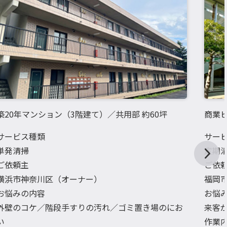
築20年マンション（3階建て）／共用部 約60坪
商業ビ
サービス種類
サー
単発清掃
定期
ご依頼主
ご依
横浜市神奈川区（オーナー）
福岡
お悩みの内容
お悩
外壁のコケ／階段手すりの汚れ／ゴミ置き場のにお
来客
い
作業