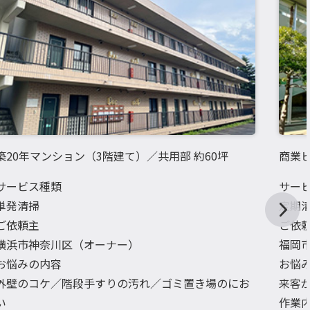
築20年マンション（3階建て）／共用部 約60坪
商業ビ
サービス種類
サー
単発清掃
定期
ご依頼主
ご依
横浜市神奈川区（オーナー）
福岡
お悩みの内容
お悩
外壁のコケ／階段手すりの汚れ／ゴミ置き場のにお
来客
い
作業