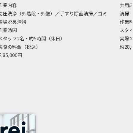
作業内容
共用
高圧洗浄（外階段・外壁）／手すり除菌清掃／ゴミ
清掃
置場脱臭清掃
作業
作業時間
スタ
スタッフ2名・約5時間（休日）
実際
実際の料金（税込）
約28
約85,000円