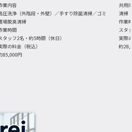
作業内容
共用
高圧洗浄（外階段・外壁）／手すり除菌清掃／ゴミ
清掃
置場脱臭清掃
作業
作業時間
スタ
スタッフ2名・約5時間（休日）
実際
実際の料金（税込）
約28
約85,000円