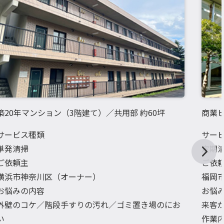
築20年マンション（3階建て）／共用部 約60坪
商業ビ
サービス種類
サー
単発清掃
定期
ご依頼主
ご依
横浜市神奈川区（オーナー）
福岡
お悩みの内容
お悩
外壁のコケ／階段手すりの汚れ／ゴミ置き場のにお
来客
い
作業