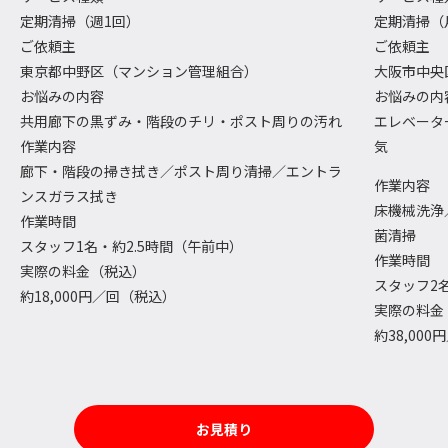
定期清掃（週1回）
定期清掃（
ご依頼主
ご依頼主
東京都中野区（マンション管理組合）
大阪市中央
お悩みの内容
お悩みの内
共用廊下の黒ずみ・階段のチリ・ポスト周りの汚れ
エレベータ
作業内容
気
廊下・階段の掃き拭き／ポスト周り清掃／エントラ
作業内容
ンスガラス拭き
床機械洗浄
作業時間
菌清掃
スタッフ1名・約2.5時間（午前中）
作業時間
実際の料金（税込）
スタッフ2
約18,000円／回（税込）
実際の料金
約38,00
お見積り