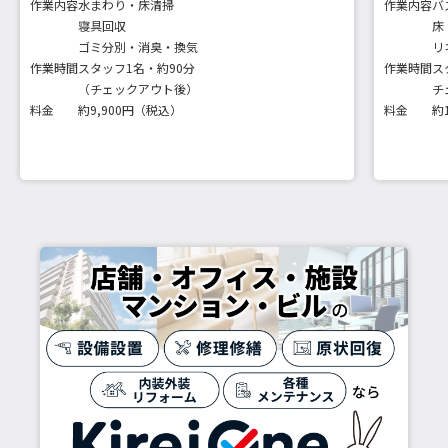
作業内容
水まわり・床清掃
作業内容
バ
寝具回収
床
ゴミ分別・消臭・換気
リ
作業時間
スタッフ1名・約90分
作業時間
ス
（チェックアウト後）
チ
料金
約9,900円（税込）
料金
約