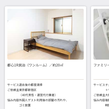
都心1R民泊（ワンルーム）／約20㎡
ファミリー
サービス
退去後の都度清掃
サービス
チ
ご依頼主
東京都新宿区
＋
（40代男性・運営代行業者）
ご依頼主
大
悩み内容
外国人ゲスト利用後の部屋の汚れや、
悩み内容
複
ゴミ放置
時