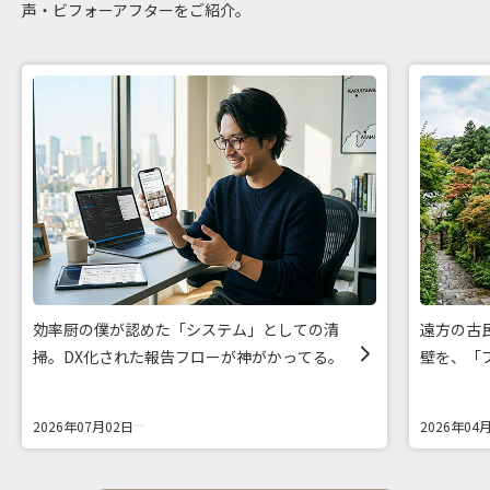
声・ビフォーアフターをご紹介。
効率厨の僕が認めた「システム」としての清
遠方の古
掃。DX化された報告フローが神がかってる。
壁を、「
2026年07月02日
2026年04