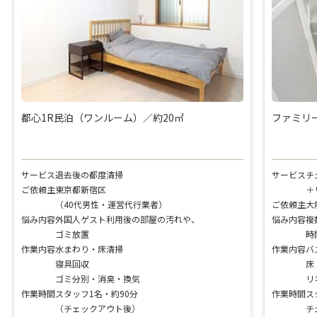
都心1R民泊（ワンルーム）／約20㎡
ファミリー
サービス
退去後の都度清掃
サービス
チ
ご依頼主
東京都新宿区
＋
（40代男性・運営代行業者）
ご依頼主
大
悩み内容
外国人ゲスト利用後の部屋の汚れや、
悩み内容
複
ゴミ放置
時
作業内容
水まわり・床清掃
作業内容
バ
寝具回収
床
ゴミ分別・消臭・換気
リ
作業時間
スタッフ1名・約90分
作業時間
ス
（チェックアウト後）
チ