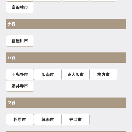
富田林市
ナ行
寝屋川市
ハ行
羽曳野市
阪南市
東大阪市
枚方市
藤井寺市
マ行
松原市
箕面市
守口市