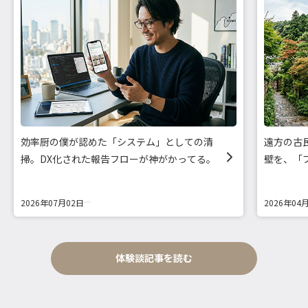
効率厨の僕が認めた「システム」としての清
遠方の古
掃。DX化された報告フローが神がかってる。
壁を、「
2026年07月02日
2026年04
体験談記事を読む