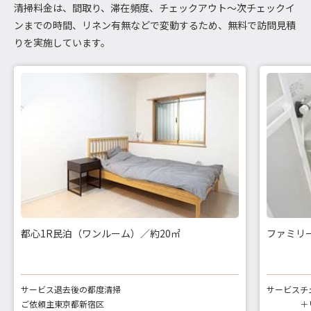
清掃料金は、間取り、滞在頻度、チェックアウト～次チェックイ
ンまでの時間、リネン有無などで変動するため、無料で訪問見積
りを実施しています。
都心1R民泊（ワンルーム）／約20㎡
ファミリー
サービス
退去後の都度清掃
サービス
チ
ご依頼主
東京都新宿区
＋