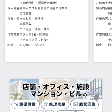
（40代男性・運営代行業者）
ご依頼主
大
悩み内容
外国人ゲスト利用後の部屋の汚れや、
悩み内容
複
ゴミ放置
時
作業内容
水まわり・床清掃
作業内容
バ
寝具回収
床
ゴミ分別・消臭・換気
リ
作業時間
スタッフ1名・約90分
作業時間
ス
（チェックアウト後）
チ
料金
約9,900円（税込）
料金
約