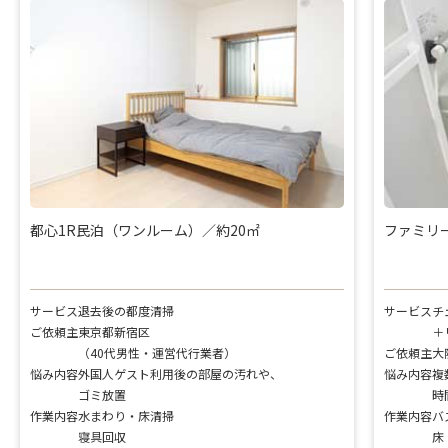
都心1R民泊（ワンルーム）／約20㎡
ファミリー
サービス
退去後の都度清掃
サービス
チ
ご依頼主
東京都新宿区
＋
（40代男性・運営代行業者）
ご依頼主
大
悩み内容
外国人ゲスト利用後の部屋の汚れや、
悩み内容
複
ゴミ放置
時
作業内容
水まわり・床清掃
作業内容
バ
寝具回収
床