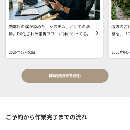
効率厨の僕が認めた「システム」としての清
遠方の古
掃。DX化された報告フローが神がかってる。
壁を、「
2026年07月02日
2026年04
体験談記事を読む
ご予約から作業完了までの流れ