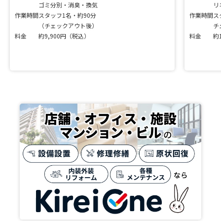
ゴミ分別・消臭・換気
リ
作業時間
スタッフ1名・約90分
作業時間
ス
（チェックアウト後）
チ
料金
約9,900円（税込）
料金
約