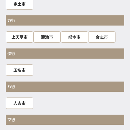
宇土市
カ行
上天草市
菊池市
熊本市
合志市
タ行
玉名市
ハ行
人吉市
マ行