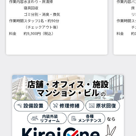
作業内容
水まわり・床清掃
作業内容
バ
寝具回収
床
ゴミ分別・消臭・換気
リ
作業時間
スタッフ1名・約90分
作業時間
ス
（チェックアウト後）
チ
料金
約9,900円（税込）
料金
約