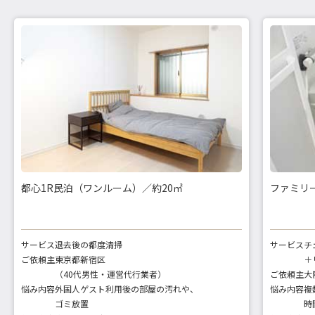
都心1R民泊（ワンルーム）／約20㎡
ファミリー
サービス
退去後の都度清掃
サービス
チ
ご依頼主
東京都新宿区
＋
（40代男性・運営代行業者）
ご依頼主
大
悩み内容
外国人ゲスト利用後の部屋の汚れや、
悩み内容
複
ゴミ放置
時