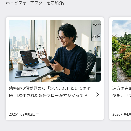
声・ビフォーアフターをご紹介。
効率厨の僕が認めた「システム」としての清
遠方の古
掃。DX化された報告フローが神がかってる。
壁を、「
2026年07月02日
2026年04