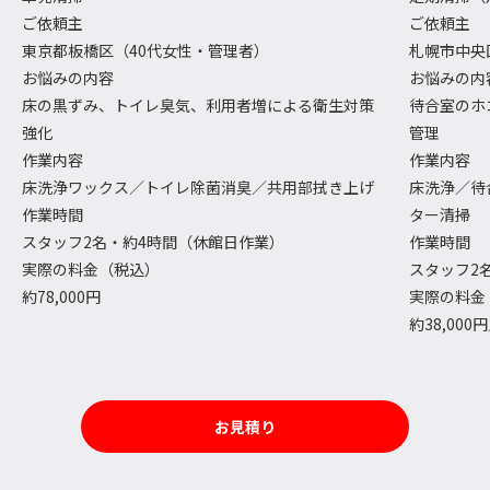
ご依頼主
ご依頼主
東京都板橋区（40代女性・管理者）
札幌市中央
お悩みの内容
お悩みの内
床の黒ずみ、トイレ臭気、利用者増による衛生対策
待合室のホ
強化
管理
作業内容
作業内容
床洗浄ワックス／トイレ除菌消臭／共用部拭き上げ
床洗浄／待
作業時間
ター清掃
スタッフ2名・約4時間（休館日作業）
作業時間
実際の料金（税込）
スタッフ2
約78,000円
実際の料金
約38,000
お見積り