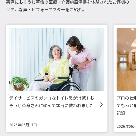
実際におそうじ革命の医療・介護施設清掃を体験されたお客様の
リアルな声・ビフォーアフターをご紹介。
デイサービスのガンコなトイレ臭が消滅！お
プロの仕
そうじ革命さんに頼んで本当に救われました
てもっと
記録
2026年06月17日
2026年06