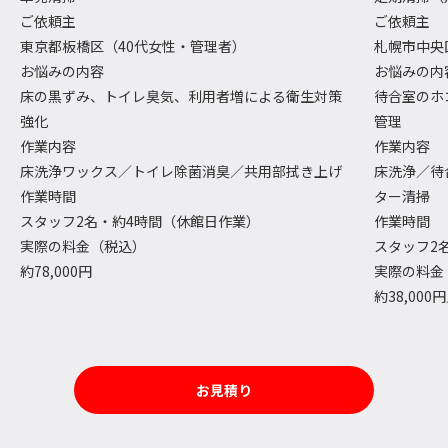
ご依頼主
ご依頼主
東京都板橋区（40代女性・管理者）
札幌市中央
お悩みの内容
お悩みの内
床の黒ずみ、トイレ臭気、利用者増による衛生対策
待合室のホ
強化
管理
作業内容
作業内容
床洗浄ワックス／トイレ除菌消臭／共用部拭き上げ
床洗浄／待
作業時間
ター清掃
スタッフ2名・約4時間（休館日作業）
作業時間
実際の料金（税込）
スタッフ2
約78,000円
実際の料金
約38,000
お見積り