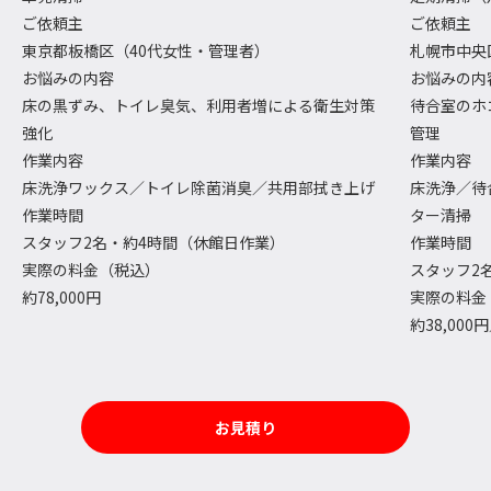
ご依頼主
ご依頼主
東京都板橋区（40代女性・管理者）
札幌市中央
お悩みの内容
お悩みの内
床の黒ずみ、トイレ臭気、利用者増による衛生対策
待合室のホ
強化
管理
作業内容
作業内容
床洗浄ワックス／トイレ除菌消臭／共用部拭き上げ
床洗浄／待
作業時間
ター清掃
スタッフ2名・約4時間（休館日作業）
作業時間
実際の料金（税込）
スタッフ2
約78,000円
実際の料金
約38,000
お見積り