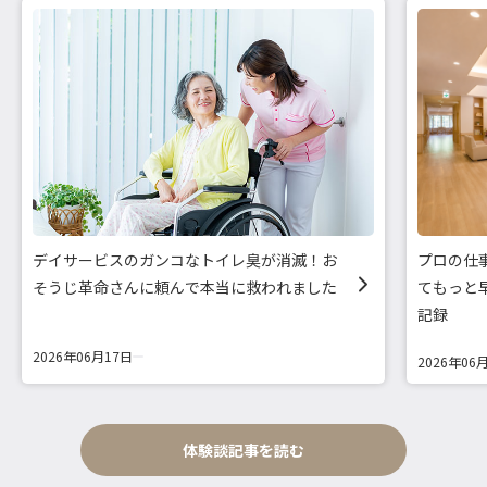
デイサービスのガンコなトイレ臭が消滅！お
プロの仕
そうじ革命さんに頼んで本当に救われました
てもっと
記録
2026年06月17日
2026年06
体験談記事を読む