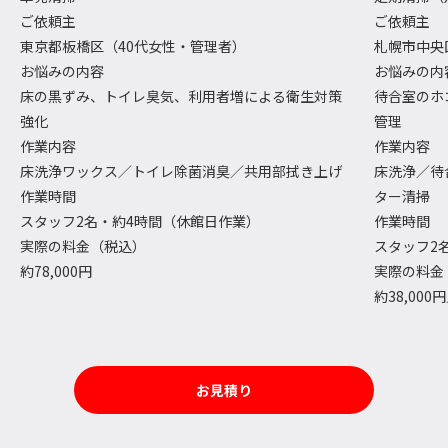
ご依頼主
ご依頼主
東京都板橋区（40代女性・管理者）
札幌市中央
お悩みの内容
お悩みの内
床の黒ずみ、トイレ臭気、利用者増による衛生対策
待合室のホ
強化
管理
作業内容
作業内容
床洗浄ワックス／トイレ除菌消臭／共用部拭き上げ
床洗浄／待
作業時間
ター清掃
スタッフ2名・約4時間（休館日作業）
作業時間
実際の料金（税込）
スタッフ2
約78,000円
実際の料金
約38,000
お見積り