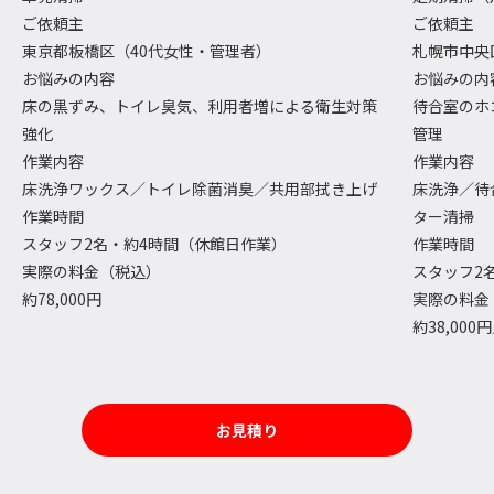
ご依頼主
ご依頼主
東京都板橋区（40代女性・管理者）
札幌市中央
お悩みの内容
お悩みの内
床の黒ずみ、トイレ臭気、利用者増による衛生対策
待合室のホ
強化
管理
作業内容
作業内容
床洗浄ワックス／トイレ除菌消臭／共用部拭き上げ
床洗浄／待
作業時間
ター清掃
スタッフ2名・約4時間（休館日作業）
作業時間
実際の料金（税込）
スタッフ2
約78,000円
実際の料金
約38,000
お見積り