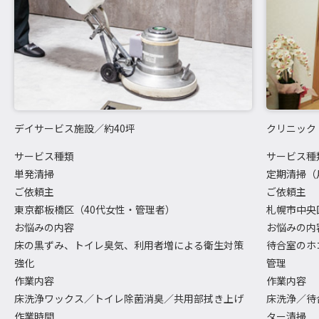
デイサービス施設／約40坪
クリニック
サービス種類
サービス種
単発清掃
定期清掃（
ご依頼主
ご依頼主
東京都板橋区（40代女性・管理者）
札幌市中央
お悩みの内容
お悩みの内
床の黒ずみ、トイレ臭気、利用者増による衛生対策
待合室のホ
強化
管理
作業内容
作業内容
床洗浄ワックス／トイレ除菌消臭／共用部拭き上げ
床洗浄／待
作業時間
ター清掃