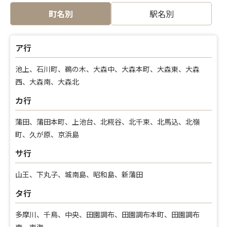
町名別
駅名別
ア行
池上、石川町、鵜の木、大森中、大森本町、大森東、大森
西、大森南、大森北
カ行
蒲田、蒲田本町、上池台、北糀谷、北千束、北馬込、北嶺
町、久が原、京浜島
サ行
山王、下丸子、城南島、昭和島、新蒲田
タ行
多摩川、千鳥、中央、田園調布、田園調布本町、田園調布
南、東海