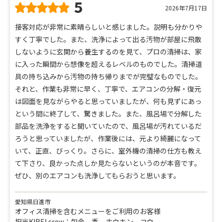
5
2026年7月17日
接客対応が非常に素晴らしいと感じました。説明も分かりや
すく丁寧でした。また、洗浄によって出る汚物が部屋に飛散
しないように玄関から養生するのを見て、プロの清掃は、家
に入った瞬間から想像を超えるレベルのものでした。清掃道
具の持ち込みから汚物の持ち帰りまでが完璧なものでした。
それと、作業も非常に早く、丁寧で、エアコンの分解・復元
は図面を見ながらやると思っていましたが、何も見ずにあっ
という間に終了して、驚きました。また、風呂場で分解した
部品を洗浄をすると聞いていたので、風呂場が汚れているだ
ろうと思っていましたが、作業後には、元より綺麗になって
いて、正直、びっくり。さらに、室外機の清掃の仕方も教え
て下さり、良かった点しか見たらないというのが本音です。
ぜひ、別のエアコンも洗浄してもらおうと思います。
愛知県日進市
オフィス清掃を含むメニューをご利用のお客様
担当KIREI crew：包金 香 ホウキン コウ