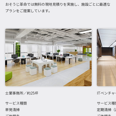
おそうじ革命では無料の現地見積りを実施し、施設ごとに最適な
プランをご提案しています。
士業事務所／約25坪
ITベンチ
サービス種類
サービス種
単発清掃
定期清掃（