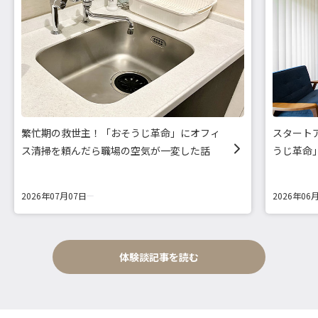
繁忙期の救世主！「おそうじ革命」にオフィ
スタート
ス清掃を頼んだら職場の空気が一変した話
うじ革命
2026年07月07日
2026年06
体験談記事を読む