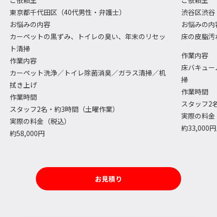
ご依頼主
ご依頼主
東京都千代田区（40代男性・弁護士）
渋谷区渋谷
お悩みの内容
お悩みの内
カーペットの黒ずみ、トイレの臭い、年末のリセッ
床の皮脂汚
ト清掃
作業内容
作業内容
床バキュー
カーペット洗浄／トイレ除菌消臭／ガラス清掃／机
掃
拭き上げ
作業時間
作業時間
スタッフ2名
スタッフ2名・約3時間（土曜作業）
実際の料金
実際の料金（税込）
約33,000
約58,000円
お見積り